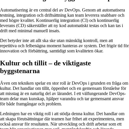
Automatisering är en central del av DevOps. Genom att automatisera
testning, integration och driftsättning kan team leverera snabbare och
med högre kvalitet. Kontinuerlig integration (CI) och kontinuerlig
leverans (CD) säkerställer att ny kod automatiskt testas och kan tas i
drift med minimal manuell insats.
Det betyder inte att allt ska ske utan mänsklig kontroll, men att
repetitiva och felbenägna moment hanteras av system. Det frigör tid för
innovation och förbättring, samtidigt som kvaliteten ökar.
Kultur och tillit – de viktigaste
byggstenarna
Även om tekniken spelar en stor roll är DevOps i grunden en fråga om
kultur. Det handlar om tillit, öppenhet och en gemensam förståelse för
att misstag är en naturlig del av lärandet. I ett välfungerande DevOps-
team delar man kunskap, hjälper varandra och tar gemensamt ansvar
för både framgångar och problem.
Ledningen har en viktig roll i att stödja denna kultur. Det handlar om
att skapa förutsättningar där teamen har frihet att experimentera, men
också ansvar för resultaten. När utveckling och drift arbetar som ett