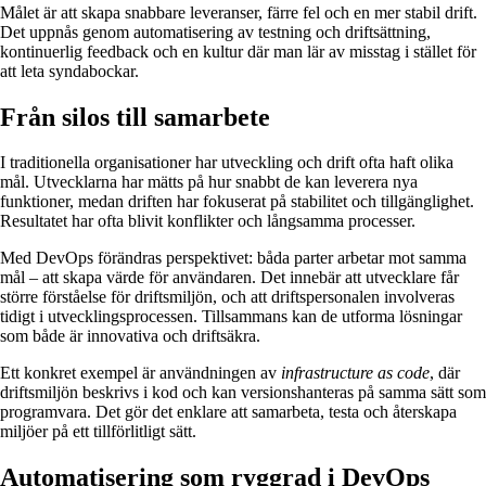
Målet är att skapa snabbare leveranser, färre fel och en mer stabil drift.
Det uppnås genom automatisering av testning och driftsättning,
kontinuerlig feedback och en kultur där man lär av misstag i stället för
att leta syndabockar.
Från silos till samarbete
I traditionella organisationer har utveckling och drift ofta haft olika
mål. Utvecklarna har mätts på hur snabbt de kan leverera nya
funktioner, medan driften har fokuserat på stabilitet och tillgänglighet.
Resultatet har ofta blivit konflikter och långsamma processer.
Med DevOps förändras perspektivet: båda parter arbetar mot samma
mål – att skapa värde för användaren. Det innebär att utvecklare får
större förståelse för driftsmiljön, och att driftspersonalen involveras
tidigt i utvecklingsprocessen. Tillsammans kan de utforma lösningar
som både är innovativa och driftsäkra.
Ett konkret exempel är användningen av
infrastructure as code
, där
driftsmiljön beskrivs i kod och kan versionshanteras på samma sätt som
programvara. Det gör det enklare att samarbeta, testa och återskapa
miljöer på ett tillförlitligt sätt.
Automatisering som ryggrad i DevOps