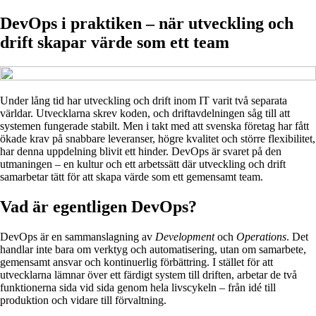
DevOps i praktiken – när utveckling och
drift skapar värde som ett team
Under lång tid har utveckling och drift inom IT varit två separata
världar. Utvecklarna skrev koden, och driftavdelningen såg till att
systemen fungerade stabilt. Men i takt med att svenska företag har fått
ökade krav på snabbare leveranser, högre kvalitet och större flexibilitet,
har denna uppdelning blivit ett hinder. DevOps är svaret på den
utmaningen – en kultur och ett arbetssätt där utveckling och drift
samarbetar tätt för att skapa värde som ett gemensamt team.
Vad är egentligen DevOps?
DevOps är en sammanslagning av
Development
och
Operations
. Det
handlar inte bara om verktyg och automatisering, utan om samarbete,
gemensamt ansvar och kontinuerlig förbättring. I stället för att
utvecklarna lämnar över ett färdigt system till driften, arbetar de två
funktionerna sida vid sida genom hela livscykeln – från idé till
produktion och vidare till förvaltning.