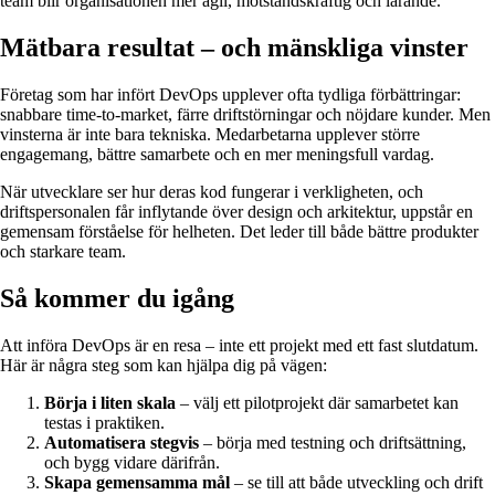
team blir organisationen mer agil, motståndskraftig och lärande.
Mätbara resultat – och mänskliga vinster
Företag som har infört DevOps upplever ofta tydliga förbättringar:
snabbare time-to-market, färre driftstörningar och nöjdare kunder. Men
vinsterna är inte bara tekniska. Medarbetarna upplever större
engagemang, bättre samarbete och en mer meningsfull vardag.
När utvecklare ser hur deras kod fungerar i verkligheten, och
driftspersonalen får inflytande över design och arkitektur, uppstår en
gemensam förståelse för helheten. Det leder till både bättre produkter
och starkare team.
Så kommer du igång
Att införa DevOps är en resa – inte ett projekt med ett fast slutdatum.
Här är några steg som kan hjälpa dig på vägen:
Börja i liten skala
– välj ett pilotprojekt där samarbetet kan
testas i praktiken.
Automatisera stegvis
– börja med testning och driftsättning,
och bygg vidare därifrån.
Skapa gemensamma mål
– se till att både utveckling och drift