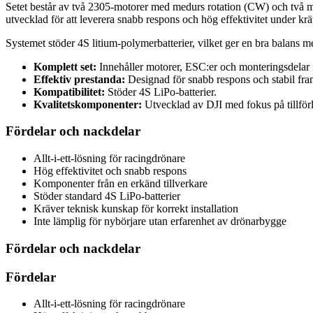
Setet består av två 2305-motorer med medurs rotation (CW) och två
utvecklad för att leverera snabb respons och hög effektivitet under kr
Systemet stöder 4S litium-polymerbatterier, vilket ger en bra balans me
Komplett set:
Innehåller motorer, ESC:er och monteringsdelar 
Effektiv prestanda:
Designad för snabb respons och stabil fra
Kompatibilitet:
Stöder 4S LiPo-batterier.
Kvalitetskomponenter:
Utvecklad av DJI med fokus på tillförli
Fördelar och nackdelar
Allt-i-ett-lösning för racingdrönare
Hög effektivitet och snabb respons
Komponenter från en erkänd tillverkare
Stöder standard 4S LiPo-batterier
Kräver teknisk kunskap för korrekt installation
Inte lämplig för nybörjare utan erfarenhet av drönarbygge
Fördelar och nackdelar
Fördelar
Allt-i-ett-lösning för racingdrönare