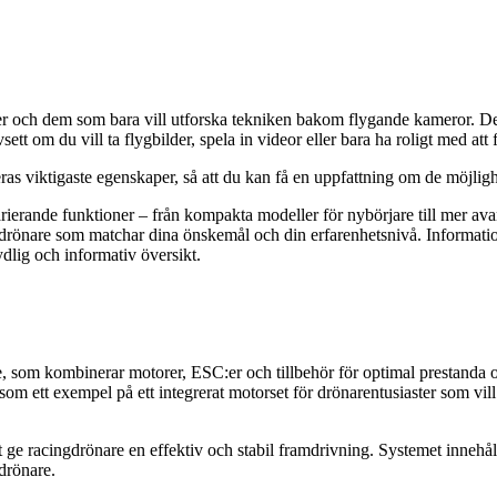
fer och dem som bara vill utforska tekniken bakom flygande kameror. De
t om du vill ta flygbilder, spela in videor eller bara ha roligt med att
deras viktigaste egenskaper, så att du kan få en uppfattning om de möjli
varierande funktioner – från kompakta modeller för nybörjare till mer a
n drönare som matchar dina önskemål och din erfarenhetsnivå. Informatio
tydlig och informativ översikt.
, som kombinerar motorer, ESC:er och tillbehör för optimal prestanda oc
 som ett exempel på ett integrerat motorset för drönarentusiaster som vi
tt ge racingdrönare en effektiv och stabil framdrivning. Systemet inneh
drönare.