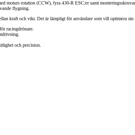
 med moturs rotation (CCW), fyra 430-R ESC:er samt monteringsskruv
ävande flygning.
llan kraft och vikt. Det är lämpligt för användare som vill optimera sin 
för racingdrönare.
mdrivning.
tlighet och precision.