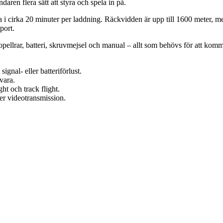
ndaren flera sätt att styra och spela in på.
 cirka 20 minuter per laddning. Räckvidden är upp till 1600 meter, me
port.
 propellrar, batteri, skruvmejsel och manual – allt som behövs för att ko
ignal- eller batteriförlust.
vara.
ht och track flight.
er videotransmission.