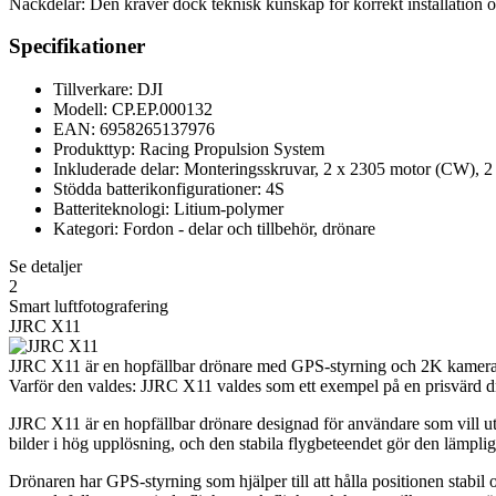
Nackdelar: Den kräver dock teknisk kunskap för korrekt installation o
Specifikationer
Tillverkare: DJI
Modell: CP.EP.000132
EAN: 6958265137976
Produkttyp: Racing Propulsion System
Inkluderade delar: Monteringsskruvar, 2 x 2305 motor (CW),
Stödda batterikonfigurationer: 4S
Batteriteknologi: Litium-polymer
Kategori: Fordon - delar och tillbehör, drönare
Se detaljer
2
Smart luftfotografering
JJRC X11
JJRC X11 är en hopfällbar drönare med GPS-styrning och 2K kamera 
Varför den valdes: JJRC X11 valdes som ett exempel på en prisvärd d
JJRC X11 är en hopfällbar drönare designad för användare som vill u
bilder i hög upplösning, och den stabila flygbeteendet gör den lämplig
Drönaren har GPS-styrning som hjälper till att hålla positionen stabil oc