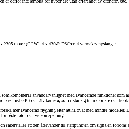
ch är därför inte lämplig för nybörjare utan erfarenhet av drönarbygge.
 2 x 2305 motor (CCW), 4 x 430-R ESC:er, 4 värmekrympslangar
som kombinerar användarvänlighet med avancerade funktioner som auto
rönare med GPS och 2K kamera, som riktar sig till nybörjare och hobbya
tforska mer avancerad flygning efter att ha övat med mindre modeller.
 för både foto- och videoinspelning.
h säkerställer att den återvänder till startpunkten om signalen förloras e