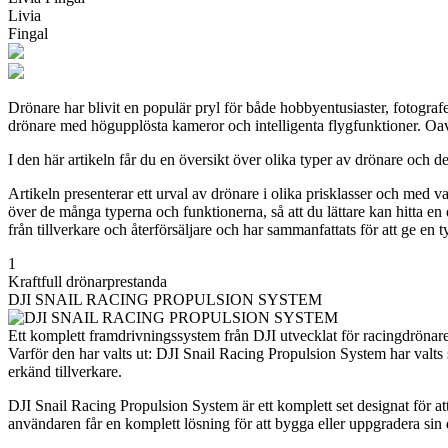
Livia
Fingal
Drönare har blivit en populär pryl för både hobbyentusiaster, fotogra
drönare med högupplösta kameror och intelligenta flygfunktioner. Oavset
I den här artikeln får du en översikt över olika typer av drönare och 
Artikeln presenterar ett urval av drönare i olika prisklasser och med 
över de många typerna och funktionerna, så att du lättare kan hitta e
från tillverkare och återförsäljare och har sammanfattats för att ge en 
1
Kraftfull drönarprestanda
DJI SNAIL RACING PROPULSION SYSTEM
Ett komplett framdrivningssystem från DJI utvecklat för racingdrönare
Varför den har valts ut: DJI Snail Racing Propulsion System har valts
erkänd tillverkare.
DJI Snail Racing Propulsion System är ett komplett set designat för a
användaren får en komplett lösning för att bygga eller uppgradera sin 