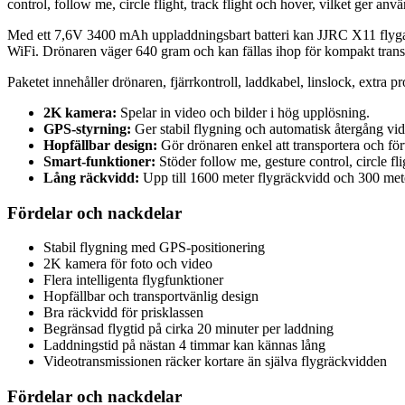
control, follow me, circle flight, track flight och hover, vilket ger anvä
Med ett 7,6V 3400 mAh uppladdningsbart batteri kan JJRC X11 flyga i
WiFi. Drönaren väger 640 gram och kan fällas ihop för kompakt trans
Paketet innehåller drönaren, fjärrkontroll, laddkabel, linslock, extra
2K kamera:
Spelar in video och bilder i hög upplösning.
GPS-styrning:
Ger stabil flygning och automatisk återgång vid s
Hopfällbar design:
Gör drönaren enkel att transportera och för
Smart-funktioner:
Stöder follow me, gesture control, circle flig
Lång räckvidd:
Upp till 1600 meter flygräckvidd och 300 met
Fördelar och nackdelar
Stabil flygning med GPS-positionering
2K kamera för foto och video
Flera intelligenta flygfunktioner
Hopfällbar och transportvänlig design
Bra räckvidd för prisklassen
Begränsad flygtid på cirka 20 minuter per laddning
Laddningstid på nästan 4 timmar kan kännas lång
Videotransmissionen räcker kortare än själva flygräckvidden
Fördelar och nackdelar