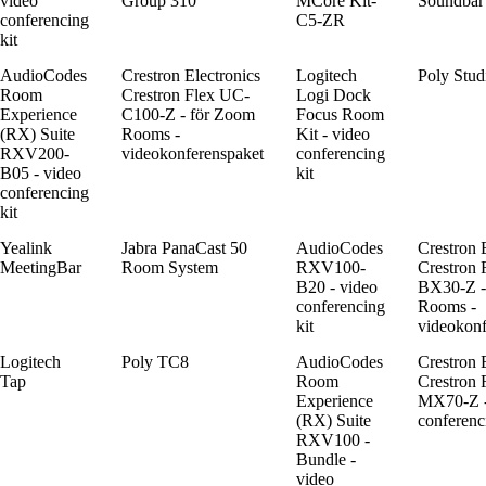
video
Group 310
MCore Kit-
Soundbar
conferencing
C5-ZR
kit
AudioCodes
Crestron Electronics
Logitech
Poly Stu
Room
Crestron Flex UC-
Logi Dock
Experience
C100-Z - för Zoom
Focus Room
(RX) Suite
Rooms -
Kit - video
RXV200-
videokonferenspaket
conferencing
B05 - video
kit
conferencing
kit
Yealink
Jabra PanaCast 50
AudioCodes
Crestron 
MeetingBar
Room System
RXV100-
Crestron 
B20 - video
BX30-Z -
conferencing
Rooms -
kit
videokonf
Logitech
Poly TC8
AudioCodes
Crestron 
Tap
Room
Crestron 
Experience
MX70-Z -
(RX) Suite
conferenc
RXV100 -
Bundle -
video