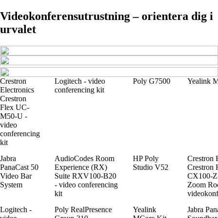
Videokonferensutrustning – orientera dig i
urvalet
Crestron
Logitech - video
Poly G7500
Yealink 
Electronics
conferencing kit
Crestron
Flex UC-
M50-U -
video
conferencing
kit
Jabra
AudioCodes Room
HP Poly
Crestron 
PanaCast 50
Experience (RX)
Studio V52
Crestron 
Video Bar
Suite RXV100-B20
CX100-Z
System
- video conferencing
Zoom Ro
kit
videokonf
Logitech -
Poly RealPresence
Yealink
Jabra Pan